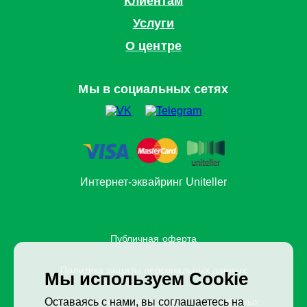
Клиентам
Услуги
О центре
Мы в социальных сетях
Интернет-эквайринг Uniteller
Публичная оферта
Политика защиты персональных данных
Мы используем Cookie
Согласие на обработку персональных данных
Оставаясь с нами, вы соглашаетесь на