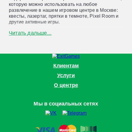
которую можно использовать на любое
развлечение в нашем игровом центре в Москве:
квесты, лазертаг, прятки в темноте, Pixel Room и
другие активные игры.
Почему стоит выбрать сертификат ExitGames:
Читать дальше...
Центр расположен в Москве, рядом со
станцией метро ЦСКА.
Подарок на любой случай: день рождения,
выпускной, сюрприз без повода.
Клиентам
Услуги
Варианты на выбор: пластиковая карта или
электронный сертификат онлайн.
О центре
Получатель сам решает, чем заняться и когда
прийти.
Мы в социальных сетях
Быстрая доставка курьером или на email.
Подарите свободу выбора и незабываемые
эмоции — с сертификатом ExitGames в Москве!