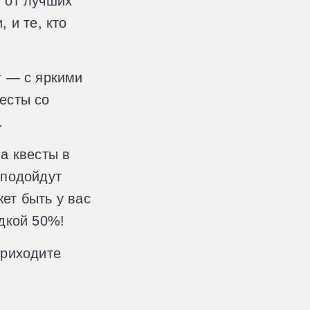
 от лучших
 и те, кто
т — с яркими
есты со
.
а квесты в
 подойдут
ет быть у вас
идкой 50%!
приходите