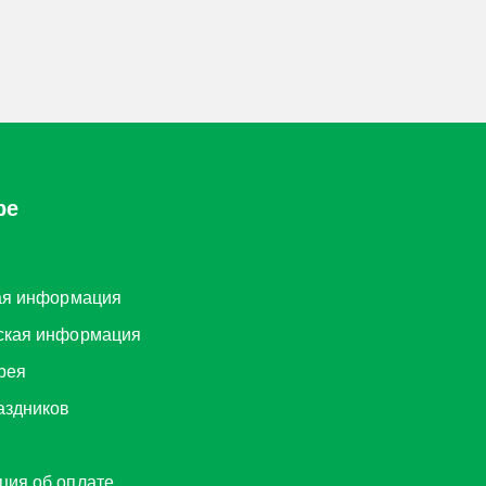
ре
ая информация
ская информация
рея
аздников
ия об оплате