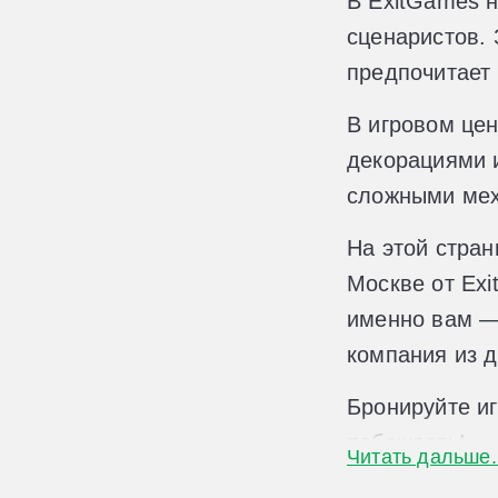
В ExitGames н
сценаристов. 
предпочитает 
В игровом цен
декорациями и
сложными мех
На этой стран
Москве от Exi
именно вам — 
компания из д
Бронируйте иг
побеждать!
Читать дальше.