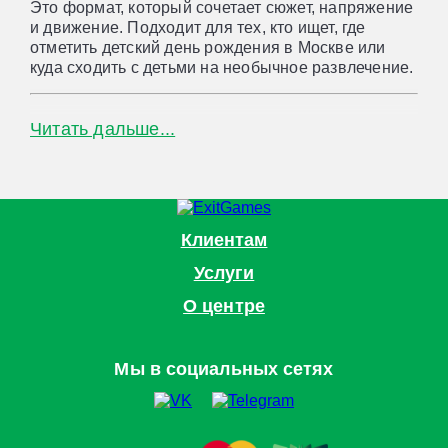
Это формат, который сочетает сюжет, напряжение
и движение. Подходит для тех, кто ищет, где
отметить детский день рождения в Москве или
куда сходить с детьми на необычное развлечение.
Формат игры: FNAF в реальной
Читать дальше...
жизни
Игроки попадают в пространство с элементами
хоррора, где важно сохранять внимание, быстро
реагировать и работать в команде.
Клиентам
Услуги
В игре:
О центре
активные задания и перемещения
командные испытания
атмосферный антураж
Мы в социальных сетях
элементы неожиданности и напряжения
Игра построена так, чтобы участники постоянно
были вовлечены в процесс и взаимодействовали
друг с другом.