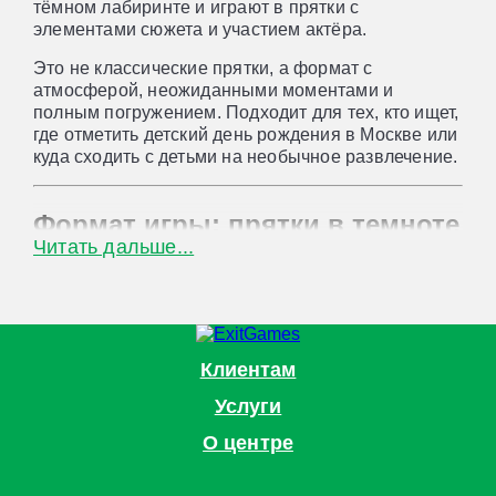
тёмном лабиринте и играют в прятки с
элементами сюжета и участием актёра.
Это не классические прятки, а формат с
атмосферой, неожиданными моментами и
полным погружением. Подходит для тех, кто ищет,
где отметить детский день рождения в Москве или
куда сходить с детьми на необычное развлечение.
Формат игры: прятки в темноте
Читать дальше...
с сюжетом
Игроки делятся на роли: одни прячутся, другие
ищут. В процессе игры появляется актёр, который
усиливает атмосферу и добавляет элементы
неожиданности.
Клиентам
Услуги
В игре:
О центре
тёмный лабиринт с укрытиями
активное перемещение
взаимодействие между участниками