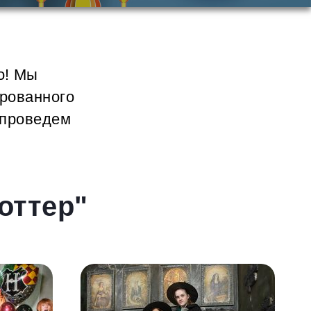
о! Мы
ированного
 проведем
оттер"