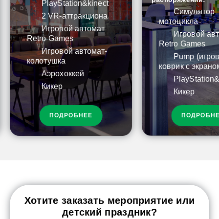
PlayStation&kinect
Симулятор
2 VR-аттракциона
мотоцикла
Игровой автомат
Игровой ав
Retro Games
Retro Games
Игровой автомат-
Pump (игро
колотушка
коврик с экрано
Аэрохоккей
PlayStation&
Кикер
Кикер
ПОДРОБНЕЕ
ПОДРОБН
Хотите заказать мероприятие или
детский праздник?