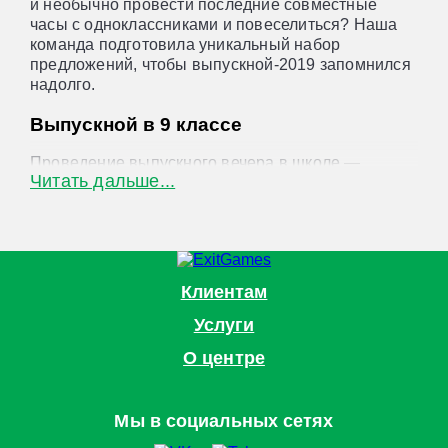
и необычно провести последние совместные
часы с одноклассниками и повеселиться? Наша
команда подготовила уникальный набор
предложений, чтобы выпускной-2019 запомнился
надолго.
Выпускной в 9 классе
Проведение выпускного вечера в школе —
Читать дальше...
мероприятие важное и ответственное. На плечи
организатора ложится нелегкий выбор. А ведь так
важно угодить всем! Игровой центр ExitGames
(ЭкзитГеймз) приготовил для вас множество
развлечений, которые приведут в восторг любого
школьника. Итак, где отметить выпускной в 9
Клиентам
классе, и главное — как?
Услуги
Мы предлагаем:
О центре
квесты,
виртуальную реальность,
Прятки в темноте,
Мы в социальных сетях
Лазертаг,